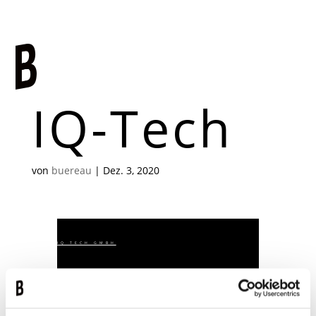
IQ-Tech
von
buereau
|
Dez. 3, 2020
IQ TECH GMBH
Corporate und Webdesign
Die IQ-Tech GmbH ist ein Ingenieurbüro. Sie