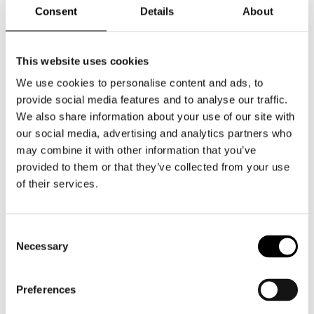
Consent
Details
About
begleiten verschiedene Kunden im
Industriesektor in den Bereichen Zertifizierung,
technische Dokumentation und Optimierung
von Managementsystemen. Für sie haben wir
This website uses cookies
ein klares und technisches Corporate
We use cookies to personalise content and ads, to
entwickelt, was modern ist und die
provide social media features and to analyse our traffic.
Aufgabenbereiche widerspiegelt.
We also share information about your use of our site with
CORPORATE DESIGN
our social media, advertising and analytics partners who
LOGO
may combine it with other information that you’ve
WEBDESIGN
provided to them or that they’ve collected from your use
of their services.
Consent
Necessary
Selection
Neueste
Preferences