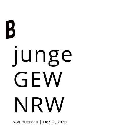
junge
GEW
NRW
von
buereau
|
Dez. 9, 2020