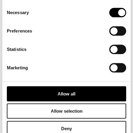
CORPORATE DESIGN
Consent
FLYER
Necessary
Selection
MAGAZINE
Preferences
Statistics
Neueste
Marketing
Beiträge
Allow all
Hello world!
Allow selection
Neueste
Kommentare
Deny