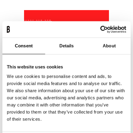
JUNGE GEW NRW
Full Service
Consent
Details
About
Sie sind die unter 35-Jährigen im Landesverband
NRW der Gewerkschaft Erziehung und
Wissenschaft. Sie setzen sich speziell für die
This website uses cookies
Interessen im Studium und im Nebenjob, beim
Start in den Beruf und in den ersten Jahren als
We use cookies to personalise content and ads, to
Lehrer*in, Erzieher*in oder Sozialpädagog*in
provide social media features and to analyse our traffic.
ein. Nicht nur alle Berufe und ihre Belange
We also share information about your use of our site with
werden von der jungen GEW NRW vertreten:
our social media, advertising and analytics partners who
Gemeinsam machen sie sich
may combine it with other information that you’ve
gesellschaftspolitisch stark gegen Rechts und
provided to them or that they’ve collected from your use
gegen Sexismus, sie stehen für Vielfalt und für
of their services.
Solidarität. Und wir freuen uns, sie seit Jahren
grafisch bei vielen Gelegenheiten zu begleiten.