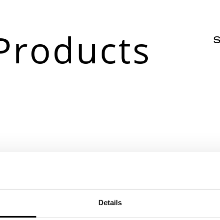
Products
S
gn
Details