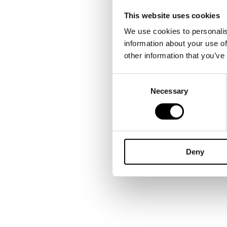
Aus Leidenschaft zu
This website uses cookies
Online-Shop konzentr
We use cookies to personalis
wie Aufbauten (Clas
information about your use of
other information that you’ve
Anhänger (Bike Trail
Consent
für Cargobikes. Ein
Necessary
Selection
alternative Mobilität
Deny
CORPORATE DESIGN
LOGO
WEBDESIGN