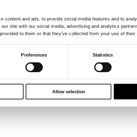
m Fahrrad: Der Convoy Products
iert sich auf Transportlösungen
e content and ads, to provide social media features and to analy
sic Boxen und EVO Boxen) und
 our site with our social media, advertising and analytics partn
 provided to them or that they’ve collected from your use of their
er in verschiedenen Ausführungen)
 modernes Unternhemen für
Preferences
Statistics
 im neuen Design.
Allow selection