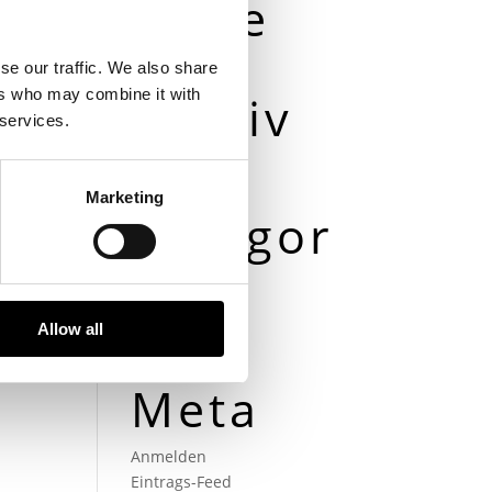
ntare
se our traffic. We also share
ers who may combine it with
Archiv
 services.
Mai 2016
Marketing
Kategor
ien
Allow all
Uncategorized
Meta
Anmelden
Eintrags-Feed